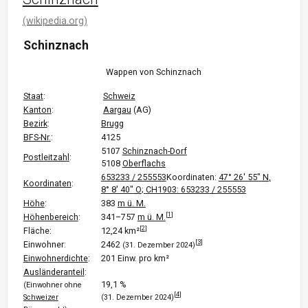
(wikipedia.org)
Schinznach
Wappen von Schinznach
Staat
:
Schweiz
Kanton
:
Aargau
(AG)
Bezirk
:
Brugg
BFS-Nr.
:
4125
5107
Schinznach-Dorf
Postleitzahl
:
5108
Oberflachs
653233
/
255553
Koordinaten:
47° 26′ 55″
N
,
Koordinaten
:
8° 8′ 40″
O
;
CH1903:
653233
/
255553
Höhe
:
383
m ü. M.
[
1
]
Höhenbereich
:
341–757
m ü. M.
[
2
]
Fläche:
12,24 km²
[
3
]
Einwohner:
2462
(31. Dezember 2024)
Einwohnerdichte
:
201 Einw. pro km²
Ausländeranteil
:
19,1 %
(Einwohner ohne
[
4
]
Schweizer
(31. Dezember 2024)