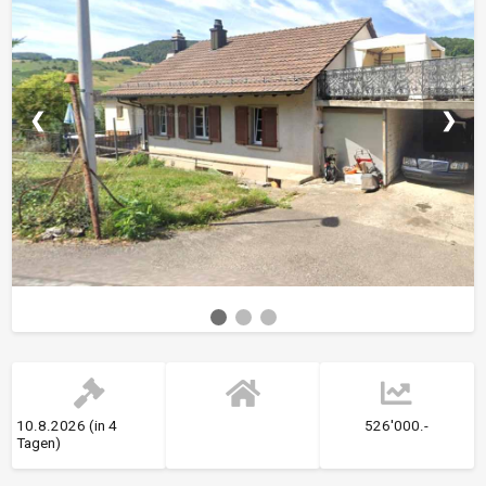
❮
❯
10.8.2026 (in 4
526'000.-
Tagen)