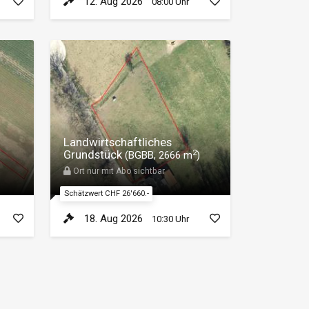
12. Aug 2026
08:00 Uhr
Landwirtschaftliches
Grundstück
2
(BGBB, 2666 m
)
Ort nur mit Abo sichtbar
Schätzwert CHF 26'660.-
18. Aug 2026
10:30 Uhr