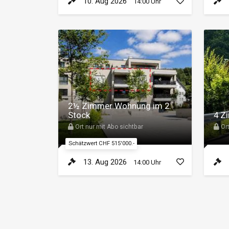
10. Aug 2026
14:00 Uhr
2½ Zimmer Wohnung im 2.
Stock
4 Z
Ort nur mit Abo sichtbar
Ort
Schätzwert CHF 515'000.-
13. Aug 2026
14:00 Uhr